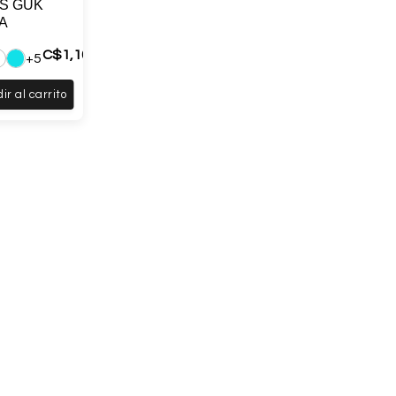
IS GUK
A
C$
1,100
+5
ir al carrito