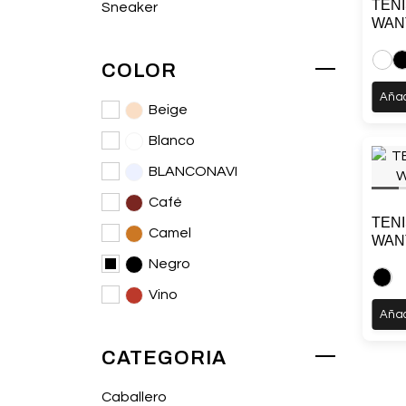
TEN
Sneaker
WAN
COLOR
Añad
Beige
Blanco
BLANCONAVI
Café
TEN
Camel
WAN
Negro
Vino
Añad
CATEGORIA
Caballero