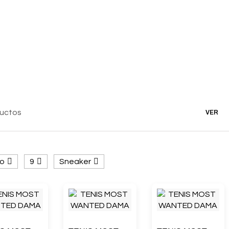
ductos
VER
o
9
Sneaker