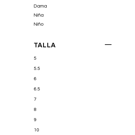
Dama
Niña
Niño
TALLA
5
5.5
6
6.5
7
8
9
10