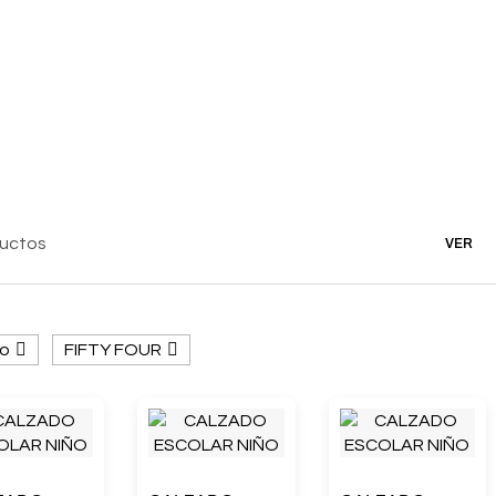
ductos
VER
o
FIFTY FOUR