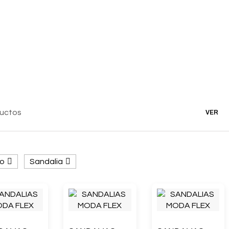
ductos
VER
o
Sandalia