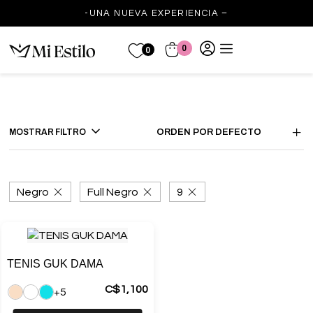
-UNA NUEVA EXPERIENCIA –
0
0
MOSTRAR FILTRO
ORDEN POR DEFECTO
Negro
Full Negro
9
TENIS GUK DAMA
C$
1,100
+5